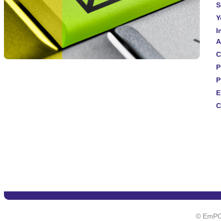
S
Y
I
A
C
P
P
E
C
© EmPO